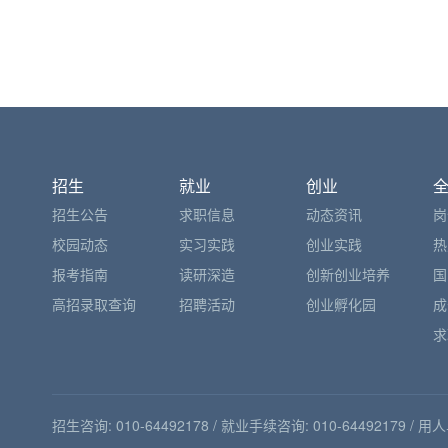
招生
就业
创业
招生公告
求职信息
动态资讯
岗
校园动态
实习实践
创业实践
热
报考指南
读研深造
创新创业培养
国
高招录取查询
招聘活动
创业孵化园
成
求
招生咨询: 010-64492178 / 就业手续咨询: 010-64492179 / 用