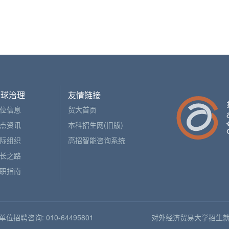
全球治理
友情链接
位信息
贸大首页
点资讯
本科招生网(旧版)
际组织
高招智能咨询系统
长之路
职指南
人单位招聘咨询: 010-64495801
对外经济贸易大学招生就业处版权所有 