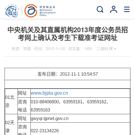
当前位置：
主页
>
就业
>
文件下载
中央机关及其直属机构2013年度公务员招
考网上确认及考生下载准考证网址
来源：
转载
时间：
2012-11-02
浏览量：
1495
二维码
发布日期：2012-11-1 10:54:57
网址
www.bjpta.gov.cn
01北
咨询
010-88406800、63959161、63959162、
京
电话
63959163
网址
gwyqr.tjpnet.gov.cn
02天
咨询
津
022-23134226
电话