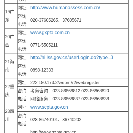
网址
http://www.humanassess.com.cn/
19广
咨询
东
020-37605265、37605671
电话
网址
www.gxpta.com.cn
20广
咨询
西
0771-5505211
电话
网址
http://hi.lss.gov.cn/userLogin.do?type=3
21海
咨询
南
0898-12333
电话
网址
222.180.173.2/wsbmV2/webregister
22重
咨询
考务咨询：023-86868812 023-86868820
庆
电话
网络服务：023-86868837 023-86868838
网址
www.scpta.gov.cn
23四
咨询
川
028-86740101、86740202
电话
http://www.gzpta.gov.cn