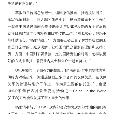
事情是有意义的。”
草拟项目传播总结报告、编辑微信推送、挑选援助图片、
撰写视频脚本……刚入职的前两个月，杨雨清最重要的工作之
一就是中国通过南南合作援助基金与UNDP合作的五个灾后援
助项目总结研讨会的筹办和日常传播工作。“看似琐碎，但绝不
能掉以轻心。”杨雨清说：“一方面要让公众更了解对外援助的工
作是什么样的，减少误解，获得国内民众更多的理解和支持；
另一方面，中国到了要承担一定的国际责任的时候，怎样以更
好的方式来承担，需要业内人士和公众一起来努力。”
UNDP如同一个强有力的枢纽，把“南南合作”中的需求方和
供给方对接起来，沟通连接促进多方合作的伙伴关系。在伙伴
关系的管理与维护工作上，作为最主要的依托形式，也是
UNDP驻华代表处最重要的活动之一China in the World
(CITW)系列会议发挥了至关重要的作用。
杨雨清参与了CITW一次内部会议和两次外部对话的组织筹