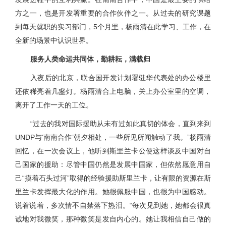
方之一，也是开发署重要的合作伙伴之一。从过去的研究课题
到每天就职的实习部门，5个月里，杨雨清在此学习、工作，在
全新的场景中认识世界。
服务人类命运共同体，勤耕耘，满载归
入夜后的北京，联合国开发计划署驻华代表处的办公楼里
还依稀亮着几盏灯。杨雨清合上电脑，关上办公室里的空调，
离开了工作一天的工位。
“过去的我对国际援助从未有过如此真切的体会，直到来到
UNDP与‘南南合作’朝夕相处，一些所见所闻触动了我。”杨雨清
回忆，在一次会议上，他听到斯里兰卡公使这样谈及中国对自
己国家的援助：尽管中国仍然是发展中国家，但依然愿意用自
己“摸着石头过河”取得的经验援助斯里兰卡，让有限的资源在斯
里兰卡发挥最大化的作用。她很佩服中国，也很为中国感动。
说着说着，多次情不自禁落下热泪。“每次见到她，她都会很真
诚地对我微笑，那种微笑是发自内心的。她让我相信自己做的