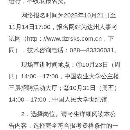
进行，不收取报名费。
网络报名时间为
2025
年
10
月
21
日至
11
月
14
日
17
:00
，报名网站为达州人事考
试网（
http
：
//www.dzrsks.com.cn
，下
同），技术咨询电话：
028—83336031
。
现场
宣讲时间地点：
①
10
月
23
日（周
四）
14:00—17:00
，中国农业大学公主楼
三层招聘活动大厅
；
②
10
月
31
日（周五）
14:00—17:00
，中国人民大学世纪馆
。
2
．选择岗位。请考生详细阅读本公
告内容，选择完全符合报考资格条件的一