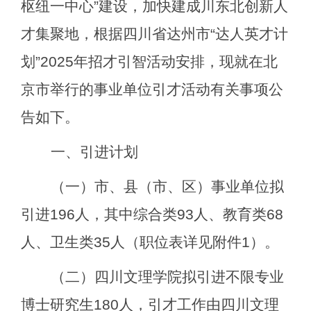
枢纽一中心
”
建设，加快建成川东北创新人
才集聚地，根据四川省达州市
“
达人英才计
划
”2025
年招才引智活动安排，现就在
北
京
市举行的事业单位引才活动有关事项公
告如下。
一、引进计划
（一）市、县（市、区）事业单位拟
引进
196
人，其中综合类
93
人、教育类
68
人
、卫生类
35
人
（职位表详见附件
1
）。
（二）四川文理学院拟引进不限专业
博士研究生
180
人，引才工作由四川文理