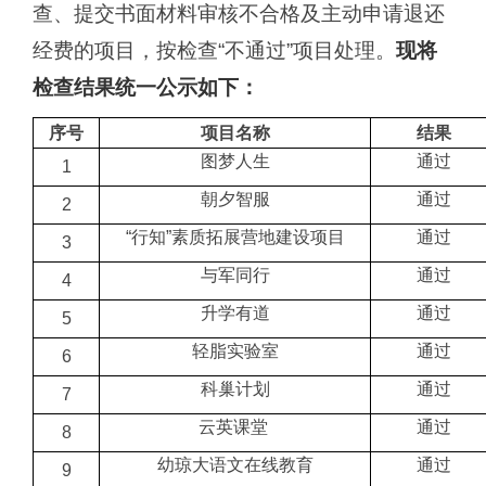
查、提交书面材料审核不合格及主动申请退还
经费的项目，按检查
“不通过”项目处理。
现将
检查结果统一公示如下：
序号
项目名称
结果
图梦人生
通过
1
朝夕智服
通过
2
“行知”素质拓展营地建设项目
通过
3
与军同行
通过
4
升学有道
通过
5
轻脂实验室
通过
6
科巢计划
通过
7
云英课堂
通过
8
幼琼大语文在线教育
通过
9