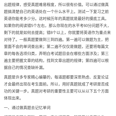
出题规律，感受真题难易程度，所以很有价值。可以通过做真
题搞清楚自己的英语处在一个什么水平上。测试一下复习之前
英语你能考多少分。这时候历年的真题就是最好的摸底工具。
如果你的阅读错5个左右，那么你现在的水平考60分问题不大，
剩下的就是如何去提高；错8个以上，你就要将英语作为重点来
对待了。一般真题要做到三到四遍。第一遍可以做题为主，把
里面不会的单词查出来；第二遍不仅仅是做题，还要将每篇文
章的每各选项归类，弄明白考试题目会在哪些方面涉及；第三
遍主要把握文章的结构，找到文章出题的规律；第四遍可以根
据自己的情况查缺补漏。
真题是许多专家精心编纂的，每道题都要深思熟虑、反复论证
才会最终出现在考生面前。所以，用好真题就成了考研是否成
功的关键一步。真题对考研的重要性主要可以从以下五个方面
体现出来。
一、通过做真题去记忆单词