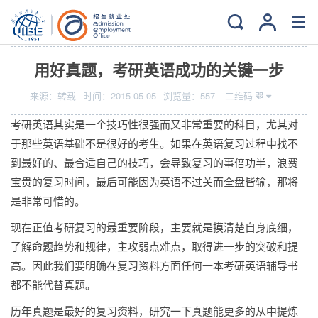
当前位置：
主页
>
就业
>
读研深造
用好真题，考研英语成功的关键一步
来源：
转载
时间：
2015-05-05
浏览量：
557
二维码
考研英语其实是一个技巧性很强而又非常重要的科目，尤其对
于那些英语基础不是很好的考生。如果在英语复习过程中找不
到最好的、最合适自己的技巧，会导致复习的事倍功半，浪费
宝贵的复习时间，最后可能因为英语不过关而全盘皆输，那将
是非常可惜的。
现在正值考研复习的最重要阶段，主要就是摸清楚自身底细，
了解命题趋势和规律，主攻弱点难点，取得进一步的突破和提
高。因此我们要明确在复习资料方面任何一本考研英语辅导书
都不能代替真题。
历年真题是最好的复习资料，研究一下真题能更多的从中提炼