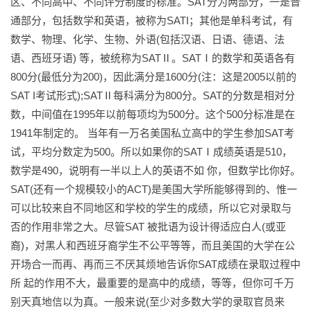
区、不同高中、不同评分制度的标准。SAT分为两部分，一是普
通部分，包括数学和英语，被称为SATI；其他是单科考试，有
数学、物理、化学、生物、外语(包括汉语、日语、德语、法
语、西班牙语) 等，被统称为SATⅡ。SATⅠ的数学和英语各有
800分(最低分为200)，因此满分是1600分(注：这是2005以前的
SAT I考试形式);SATⅡ每科满分为800分。SAT的分数是相对分
数，中间值在1995年以前每项均为500分。这个500分标准是在
1941年制定的。 当年有一万名美国私立高中的学生参加SAT考
试，平均分数定为500。所以如果你的SATⅠ成绩英语是510，
数学是490，说明有一半以上人的英语不如 你，但数学比你好。
SAT(还有一个规模较小的ACT)是美国大学所能够得到的、惟一
可以比较来自不同地区和学校的学生的成绩，所以它对录取与
否的作用非常之大。尽管SAT 被批语为设计得适应白人(或亚
裔)，对黑人和西班牙裔学生不公平等等，而且美国的大学在公
开场合一而再、再而三不厌其烦地告诉你SAT成绩在录取过程中
所 起的作用不大，最重要的是高中的成绩，等等，但你可千万
别天真地信以为真。一般来说(至少对多数大学的录取官员来