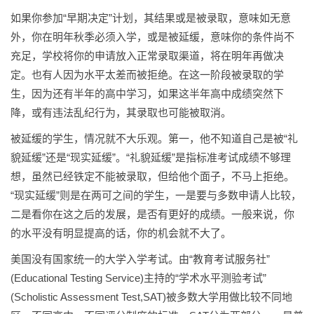
如果你参加“早期决定”计划，其结果或是被录取，意味如无意
外，你在明年秋季必须入学，或是被延缓，意味你的条件尚不
充足，学校将你的申请放入正常录取渠道，将在明年再做决
定。也有人因为水平太差而被拒绝。在这一阶段被录取的学
生，因为还有半年的高中学习，如果这半年高中成绩突然下
降，或有违法乱纪行为，其录取也可能被取消。
被延缓的学生，情况就不大乐观。第一，他不知道自己是被“礼
貌延缓”还是“现实延缓”。“礼貌延缓”是指标准考试成绩不够理
想，虽然已经铁定不能被录取，但给他个面子，不马上拒绝。
“现实延缓”则是在两可之间的学生，一是要与多数申请人比较，
二是看你在这之后的发展，是否有更好的成绩。一般来说，你
的水平没有明显提高的话，你的机会就不大了。
美国没有国家统一的大学入学考试。由“教育考试服务社”
(Educational Testing Service)主持的“学术水平测验考试”
(Scholistic Assessment Test,SAT)被多数大学用做比较不同地