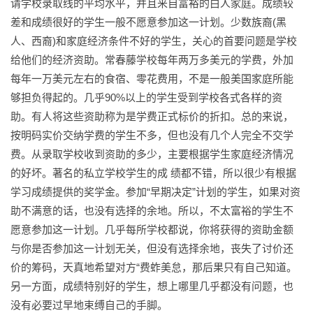
请学校录取线的平均水平，并且来自富裕的白人家庭。成绩较
差和成绩很好的学生一般不愿意参加这一计划。少数族裔(黑
人、西裔)和家庭经济条件不好的学生，关心的首要问题是学校
给他们的经济资助。常春藤学校每年两万多美元的学费，外加
每年一万美元左右的食宿、零花费用，不是一般美国家庭所能
够担负得起的。几乎90%以上的学生受到学校各式各样的资
助。有人将这些资助称为是学费正式标价的折扣。总的来说，
按明码实价交纳学费的学生不多，但也没有几个人完全不交学
费。从录取学校收到资助的多少，主要根据学生家庭经济情况
的好坏。著名的私立学校学生的成 绩都不错，所以很少有根据
学习成绩提供的奖学金。参加“早期决定”计划的学生，如果对资
助不满意的话，也没有选择的余地。所以，不太富裕的学生不
愿意参加这一计划。几乎每所学校都说，你将获得的资助金额
与你是否参加这一计划无关，但没有选择余地，丧失了讨价还
价的筹码，天真地希望对方“费蚱美怠，那后果只有自己知道。
另一方面，成绩特别好的学生，想上哪里几乎都没有问题，也
没有必要过早地束缚自己的手脚。