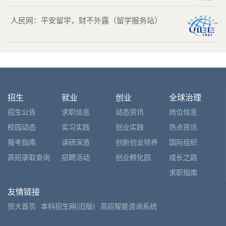
人民网：平安留学，财不外露（留学服务站）
招生
就业
创业
全球治理
招生公告
求职信息
动态资讯
岗位信息
校园动态
实习实践
创业实践
热点资讯
报考指南
读研深造
创新创业培养
国际组织
高招录取查询
招聘活动
创业孵化园
成长之路
求职指南
友情链接
贸大首页
本科招生网(旧版)
高招智能咨询系统