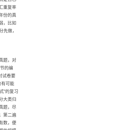
汇重复率
年份的真
弱，比如
分先做，
真题，对
章节的编
对试卷要
也有可能
式”的复习
分大类归
真题，尽
；第二遍
有数，便