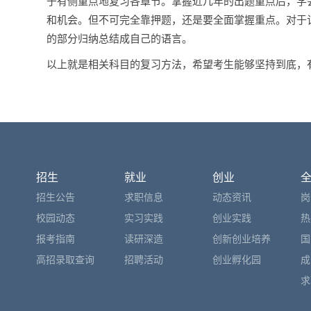
于有侧重点地复习各章节。掌握近几年的出题重点后，学
和机会。但不可完全靠押题，还是要全面掌握重点。对于
的部分归纳总结成自己的语言。
以上就是相关科目的复习方法，希望考生能够坚持到底，
招生
就业
创业
招生公告
求职信息
动态资讯
岗
校园动态
实习实践
创业实践
热
报考指南
读研深造
创新创业培养
国
高招录取查询
招聘活动
创业孵化园
成
求