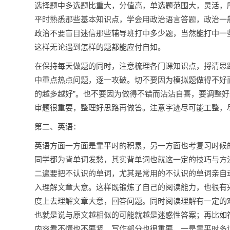
选择题中多选题比重大，分值高，单选题范围大，灵活，
平时熟悉那些基本知识点，学会用政治语言答题，政治一
政治不要盲目迷信那些辅导班打中多少题，当然能打中一
这样无论遇到怎样的题都能应付自如。
在保持每天做题的同时，注意梳理各门课知识点，捋清思
中重点热点问题，逐一攻破。切不要因为模拟题做得不好
的越多越好”。也不要因为做得不错而沾沾自喜，要调整
审题很重要，整理好思路再做答。注意字迹尽可能工整，
第二、英语：
英语方面一方面是靠平时的积累，另一方面也考复习时候
同学都为背单词发愁，其实背单词也就这一定的技巧与方
二遍要把不认识的单词，尤其是常用的不认识的单词亲自
入理解文章大意。这样既锻炼了自己的阅读能力，也很有
度上去理解文章大意，回答问题。同时阅读理解有一定的
也就是说与原文越相似的可能就越是迷惑性答案；再比如
内容看不懂也不要紧。写作部分也很重要，一是靠平时多