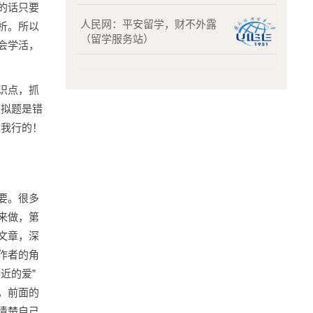
的话只要
人民网：平安留学，财不外露
析。所以
（留学服务站）
会学活，
识点，抓
模拟题是错
：我行的！
要。很多
来做，第
文章，深
作者的角
近的爱”
，前面的
清楚自己