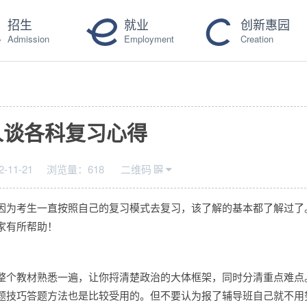
招生
就业
创新惠园
Admission
Employment
Creation
人谈各科复习心得
2-11-21
浏览量：
618
二维码
因为考生一直按照自己的复习模式去复习，该了解的基本都了解过了
家有所帮助！
整个教材熟悉一遍，让你捋清楚政治的大体框架，同时分清重点难点
题技巧答题方法也是比较受用的。但不要认为报了辅导班自己就不用