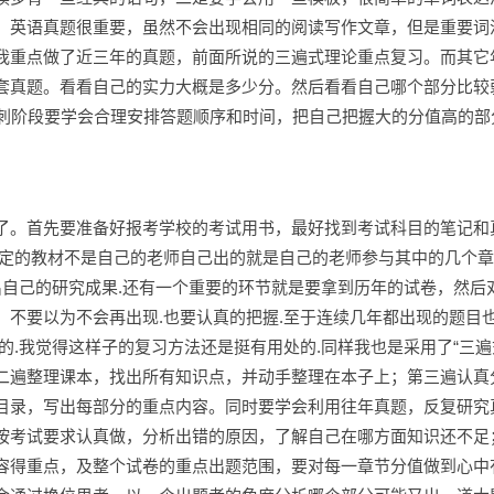
。英语真题很重要，虽然不会出现相同的阅读写作文章，但是重要词
我重点做了近三年的真题，前面所说的三遍式理论重点复习。而其它
套真题。看看自己的实力大概是多少分。然后看看自己哪个部分比较
冲刺阶段要学会合理安排答题顺序和时间，把自己把握大的分值高的部
了。首先要准备好报考学校的考试用书，最好找到考试科目的笔记和
指定的教材不是自己的老师自己出的就是自己的老师参与其中的几个
出自己的研究成果.还有一个重要的环节就是要拿到历年的试卷，然后
不要以为不会再出现.也要认真的把握.至于连续几年都出现的题目
的.我觉得这样子的复习方法还是挺有用处的.同样我也是采用了“三遍
二遍整理课本，找出所有知识点，并动手整理在本子上；第三遍认真
目录，写出每部分的重点内容。同时要学会利用往年真题，反复研究
按考试要求认真做，分析出错的原因，了解自己在哪方面知识还不足
容得重点，及整个试卷的重点出题范围，要对每一章节分值做到心中