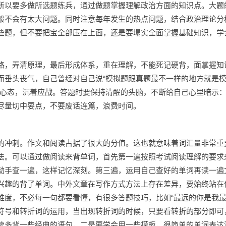
所以要多做所选题练兵，通过做题掌握理解政治方面的知识点。大题
般不会有太大问题。同时注意每年发生的热点问题，结合政治理论分
些题，但不要把宝全部压在上面，还是要塌实全面掌握基础知识，学
路，弄清原理，最后形成体系，重在理解，不能死记硬背，面掌握知
而垂头丧气，自己曾经对自己说“模拟题跟真题最不一样的地方就是
好心态，沉着应战。答题时要保持清醒的头脑，不断给自己心里暗示
尽量切中要点，不要废话连篇，浪费时间。
的冲刺。作文和阅读占据了很大的分值。这也就意味着词汇量非常重
法。可以通过做阅读来背单词，首先第一遍按照考试阅读理解的要求
动手查一遍，这样记忆深刻。第三遍，运用自己查好的单词再读一遍
兴趣的背了单词。中外文章在写作方式方法上存在差异，要始终站在
难度，不必每一句都要看懂，有很多答题技巧，比如“最远的你是我最
符号和转折词的运用，当出现转折词的时候，只要看转折的部分即可
读多背一些经典的语句，二是要学会用一些模板，很简单的单词表达