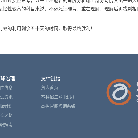
会通过换位思考，以一个出题者的角度分析哪个部分可能又出一道大
记忆性较高的科目来说，不必死记硬背，重在理解，理解后再找到相
有效的利用剩余五十天的时间，取得最终胜利！
全球治理
友情链接
位信息
贸大首页
点资讯
本科招生网(旧版)
际组织
高招智能咨询系统
长之路
职指南