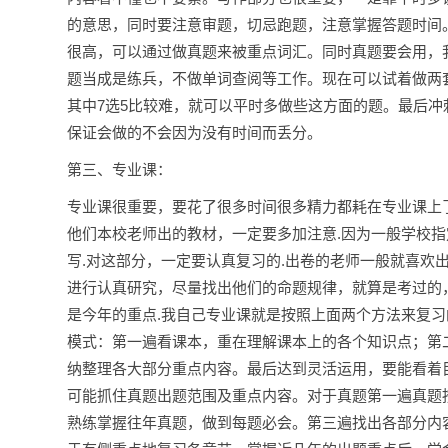
的意思，同时要注意审题，切忌跑题，注意掌握答题时间
很高，可以通过做真题来被重点词汇。同时真题要会用，
题当成是练兵，不做单词查阅等工作。现在可以试着做两
其中7选5比较难，就可以平时多做些这方面的题。最后
保证会做的不会因为没有时间而丢分。
第三、专业课：
专业课很重要，要花了很多时间很多精力都耗在专业课上
他们本校老师出的教材，一定要多加注意.因为一般学校
写.对这部分，一定要认真复习的.出卷的老师一般就喜欢
进行认真研究，尽量找出他们的命题规律，就算是考过的，
是今年的重点.我自己专业课就是按照上面两个方法来复习
模式：第一遍看课本，重在理解课本上的各个知识点；第
纳整理各大部分重点内容。最后达到灵活运用，要能看着
可能抓住真题出题范围及重点内容。对于真题第一遍真题
熟练掌握往年真题，做到每题必会。第三遍找出各部分内