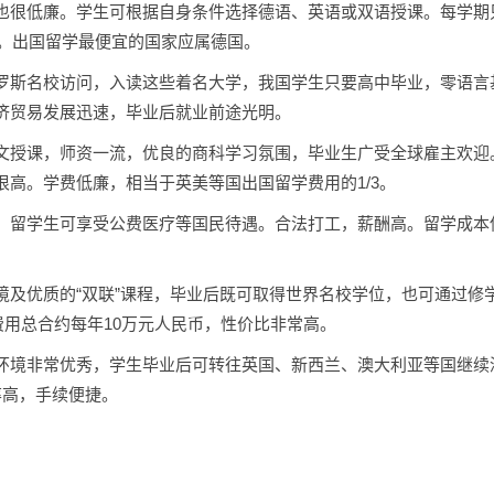
也很低廉。学生可根据自身条件选择德语、英语或双语授课。每学期
右。出国留学最便宜的国家应属德国。
罗斯名校访问，入读这些着名大学，我国学生只要高中毕业，零语言
济贸易发展迅速，毕业后就业前途光明。
文授课，师资一流，优良的商科学习氛围，毕业生广受全球雇主欢迎
高。学费低廉，相当于英美等国出国留学费用的1/3。
。留学生可享受公费医疗等国民待遇。合法打工，薪酬高。留学成本
境及优质的“双联”课程，毕业后既可取得世界名校学位，也可通过修
费用总合约每年10万元人民币，性价比非常高。
环境非常优秀，学生毕业后可转往英国、新西兰、澳大利亚等国继续
率高，手续便捷。