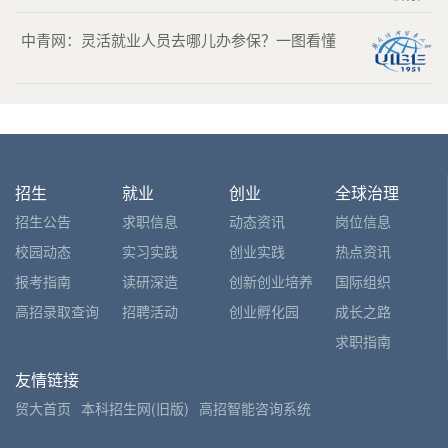
中青网：灵活就业人员去哪儿办参保？一图看懂
招生
就业
创业
全球治理
招生公告
求职信息
动态资讯
岗位信息
校园动态
实习实践
创业实践
热点资讯
报考指南
读研深造
创新创业培养
国际组织
高招录取查询
招聘活动
创业孵化园
成长之路
求职指南
友情链接
贸大首页
本科招生网(旧版)
高招智能咨询系统