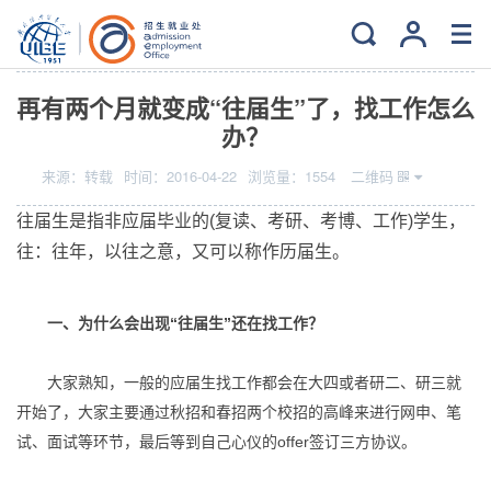
当前位置：
主页
>
就业
>
求职指导
再有两个月就变成“往届生”了，找工作怎么
办？
来源：
转载
时间：
2016-04-22
浏览量：
1554
二维码
往届生是指非应届毕业的(复读、考研、考博、工作)学生，
往：往年，以往之意，又可以称作历届生。
一、为什么会出现“往届生”还在找工作？
大家熟知，一般的应届生找工作都会在大四或者研二、研三就
开始了，大家主要通过秋招和春招两个校招的高峰来进行网申、笔
试、面试等环节，最后等到自己心仪的offer签订三方协议。