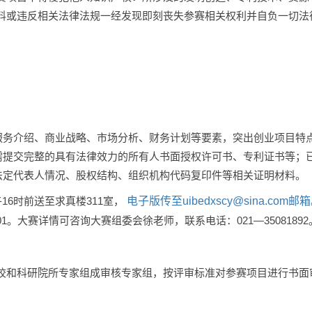
料或违反相关法律法规一经发现即刻丧失参赛相关权利并自负一切法
服务介绍、商业战略、市场分析、财务计划等要素，突出创业项目特
需提交完整的具有法律效力的所有人书面授权许可书、专利证书等；
法定代表人情况、股权结构、组织机构代码复印件等相关证明材料。
16时前送至求真楼311室，
电子版传至uibedxscy@sina.com
5801。大赛详情可咨询大赛组委会徐老师，联系电话：021—35081892
校和科研院所专家组成审核专家组，按评审标准对参赛项目进行书面