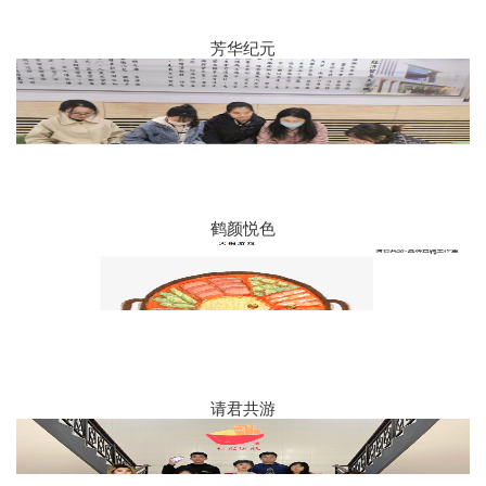
芳华纪元
鹤颜悦色
请君共游