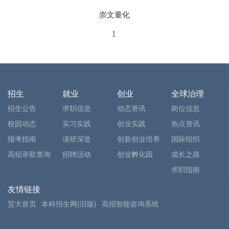
崇文量化
1
招生
就业
创业
全球治理
招生公告
求职信息
动态资讯
岗位信息
校园动态
实习实践
创业实践
热点资讯
报考指南
读研深造
创新创业培养
国际组织
高招录取查询
招聘活动
创业孵化园
成长之路
求职指南
友情链接
贸大首页
本科招生网(旧版)
高招智能咨询系统