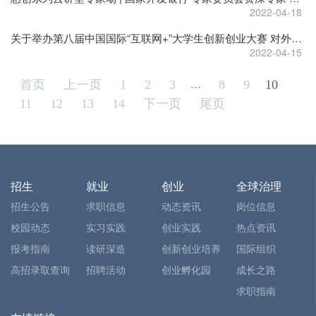
2022-04-18
关于举办第八届中国国际“互联网+”大学生创新创业大赛 对外经济贸易大学校内选拔赛的通知
2022-04-15
...
首页
上一页
1
2
3
8
9
10
11
12
13
14
下一页
尾页
招生
就业
创业
全球治理
招生公告
求职信息
动态资讯
岗位信息
校园动态
实习实践
创业实践
热点资讯
报考指南
读研深造
创新创业培养
国际组织
高招录取查询
招聘活动
创业孵化园
成长之路
求职指南